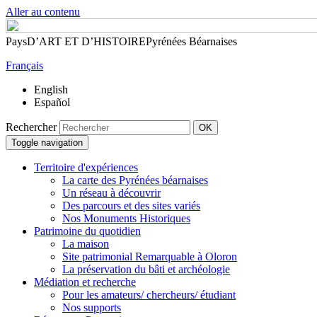
Aller au contenu
Pays
D’ART
ET
D’HISTOIRE
Pyrénées Béarnaises
Français
English
Español
Rechercher
Toggle navigation
Territoire d'expériences
La carte des Pyrénées béarnaises
Un réseau à découvrir
Des parcours et des sites variés
Nos Monuments Historiques
Patrimoine du quotidien
La maison
Site patrimonial Remarquable à Oloron
La préservation du bâti et archéologie
Médiation et recherche
Pour les amateurs/ chercheurs/ étudiant
Nos supports